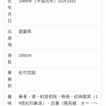
生
1989年（平成元年）10月15日
年
月
日
出
愛媛県
身
地
身
165cm
長
事
松竹芸能
務
所
趣
麻雀・酒・剣道初段・映画・絵画鑑賞（1
味
9世紀印象派）・読書（開高健、オー・ヘ