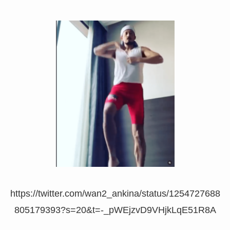
https://twitter.com/wan2_ankina/status/1254727688
805179393?s=20&t=-_pWEjzvD9VHjkLqE51R8A