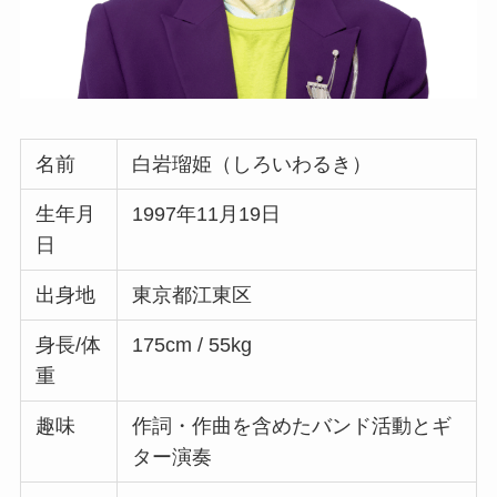
名前
白岩瑠姫（しろいわるき）
生年月
1997年11月19日
日
出身地
東京都江東区
身長/体
175cm / 55kg
重
趣味
作詞・作曲を含めたバンド活動とギ
ター演奏