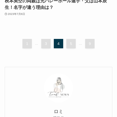
秋本美空の両親は元バレーボール選手・父は山本辰
生！名字が違う理由は？
2023年7月6日
1
...
3
4
5
...
9
ロミ