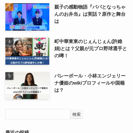
親子の感動物語『パパとなっちゃ
んのお弁当』は実話？原作と舞台
は
町中華東東のじぇんじぇん(許維
娟)とは？父親が元プロ野球選手と
の噂！
バレーボール・小林エンジェリー
ナ優姫のwikiプロフィールや国籍
は？
検索
最近の投稿